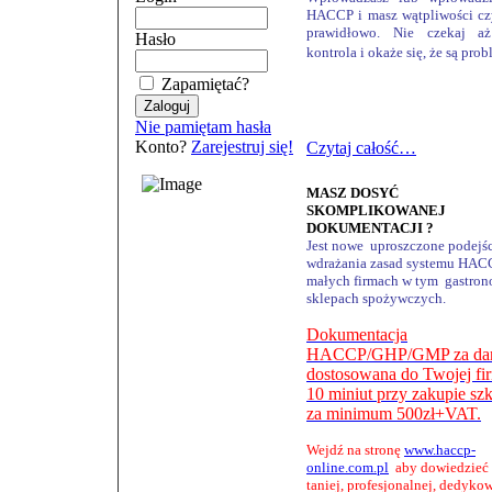
HACCP i masz wątpliwości cz
prawidłowo.
Nie czekaj aż
Hasło
kontrola i okaże się, że są pro
Zapamiętać?
Nie pamiętam hasła
Konto?
Zarejestruj się!
Czytaj całość…
MASZ DOSYĆ
SKOMPLIKOWANEJ
DOKUMENTACJI ?
Jest nowe uproszczone podejśc
wdrażania zasad systemu HAC
małych firmach w tym gastrono
sklepach spożywczych.
Dokumentacja
HACCP/GHP/GMP
za d
dostosowana do Twojej fi
10 miniut
przy zakupie
szk
za minimum 500zł+VAT
.
Wejdź na stronę
www.haccp-
online.com.pl
aby dowiedzieć 
taniej, profesjonalnej, dedyko