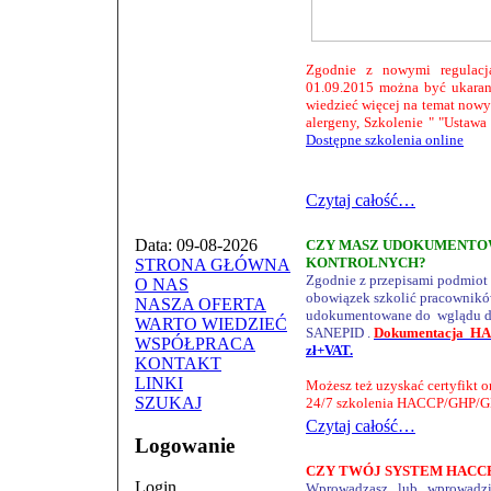
Zgodnie z nowymi regulacj
01.09.2015 można być ukaran
wiedzieć więcej na temat nowy
alergeny, Szkolenie " "Ustaw
Dostępne szkolenia online
Czytaj całość…
Data: 09-08-2026
CZY MASZ UDOKUMENTOW
KONTROLNYCH?
STRONA GŁÓWNA
Zgodnie z przepisami podmiot
O NAS
obowiązek szkolić pracownikó
NASZA OFERTA
udokumentowane do
wglądu d
WARTO WIEDZIEĆ
SANEPID .
Dokumentacja
HA
WSPÓŁPRACA
zł+VAT.
KONTAKT
LINKI
Możesz też uzyskać certyfikt o
SZUKAJ
24/7 szkolenia HACCP/GHP/G
Czytaj całość…
Logowanie
CZY TWÓJ SYSTEM HACC
Login
Wprowadzasz lub wprowadzi